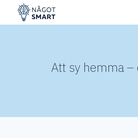
Skip
to
content
Att sy hemma – e