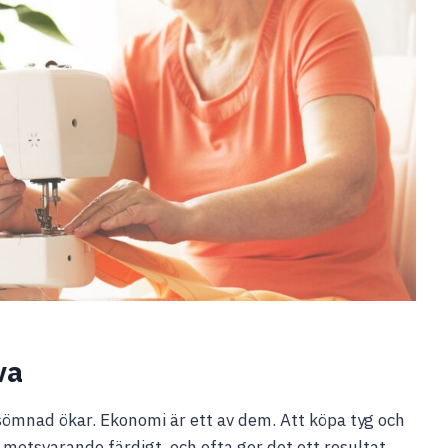
va
masömnad ökar. Ekonomi är ett av dem. Att köpa tyg och
a motsvarande färdigt, och ofta ger det ett resultat