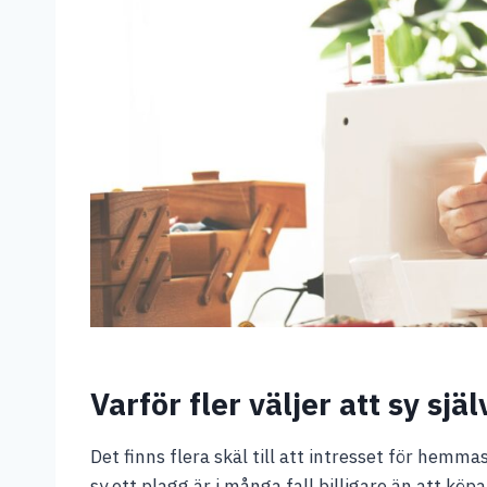
Varför fler väljer att sy själ
Det finns flera skäl till att intresset för hem
sy ett plagg är i många fall billigare än att köp