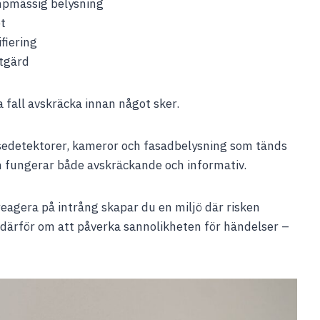
mpmässig belysning
et
fiering
tgärd
sa fall avskräcka innan något sker.
sedetektorer, kameror och fasadbelysning som tänds
en fungerar både avskräckande och informativ.
 reagera på intrång skapar du en miljö där risken
 därför om att påverka sannolikheten för händelser –