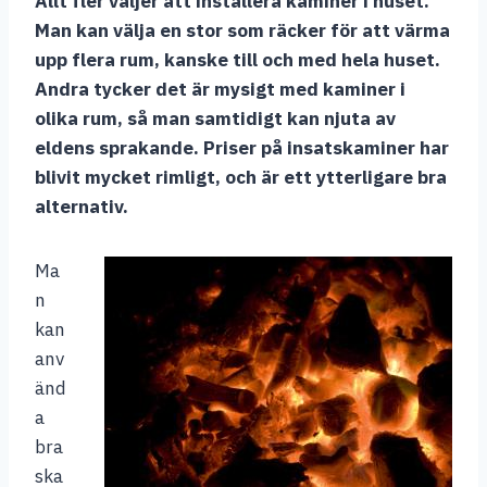
Allt fler väljer att installera kaminer i huset.
Man kan välja en stor som räcker för att värma
upp flera rum, kanske till och med hela huset.
Andra tycker det är mysigt med kaminer i
olika rum, så man samtidigt kan njuta av
eldens sprakande. Priser på insatskaminer har
blivit mycket rimligt, och är ett ytterligare bra
alternativ.
Ma
n
kan
anv
änd
a
bra
ska