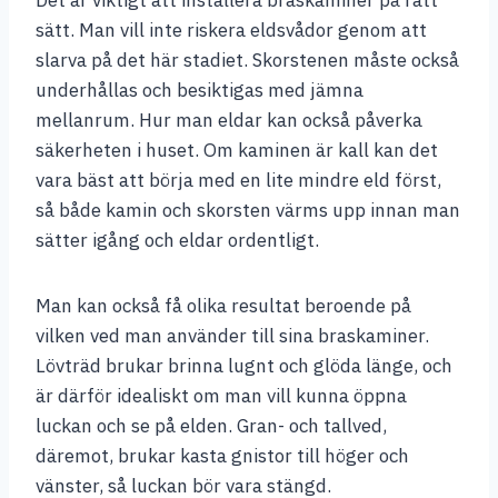
Det är viktigt att installera braskaminer på rätt
sätt. Man vill inte riskera eldsvådor genom att
slarva på det här stadiet. Skorstenen måste också
underhållas och besiktigas med jämna
mellanrum. Hur man eldar kan också påverka
säkerheten i huset. Om kaminen är kall kan det
vara bäst att börja med en lite mindre eld först,
så både kamin och skorsten värms upp innan man
sätter igång och eldar ordentligt.
Man kan också få olika resultat beroende på
vilken ved man använder till sina braskaminer.
Lövträd brukar brinna lugnt och glöda länge, och
är därför idealiskt om man vill kunna öppna
luckan och se på elden. Gran- och tallved,
däremot, brukar kasta gnistor till höger och
vänster, så luckan bör vara stängd.