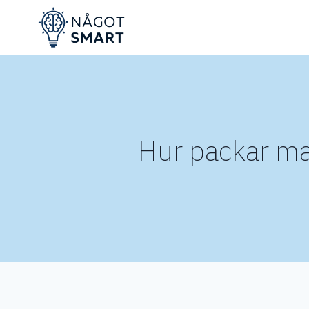
Skip
to
content
Hur packar man