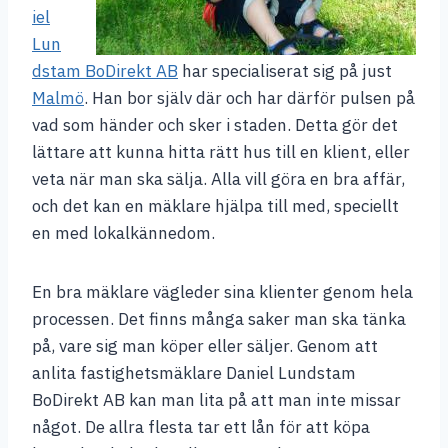
iel
Lun
dstam BoDirekt AB
har specialiserat sig på just
Malmö
. Han bor själv där och har därför pulsen på
vad som händer och sker i staden. Detta gör det
lättare att kunna hitta rätt hus till en klient, eller
veta när man ska sälja. Alla vill göra en bra affär,
och det kan en mäklare hjälpa till med, speciellt
en med lokalkännedom.
En bra mäklare vägleder sina klienter genom hela
processen. Det finns många saker man ska tänka
på, vare sig man köper eller säljer. Genom att
anlita fastighetsmäklare Daniel Lundstam
BoDirekt AB kan man lita på att man inte missar
något. De allra flesta tar ett lån för att köpa