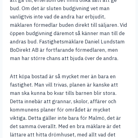
att gå till, eftersom det finns olika sätt att ge
bud. Om det är sluten budgivning vet man
vanligtvis inte vad de andra har erbjudit,
mäklaren förmedlar buden direkt till säljaren. Vid
öppen budgivning däremot så känner man till de
andras bud. Fastighetsmäklare Daniel Lundstam
BoDirekt AB är fortfarande förmedlaren, men
man har större chans att bjuda över de andra.
Att köpa bostad är så mycket mer än bara en
fastighet. Man vill trivas, planen är kanske att
man ska kunna bo kvar tills barnen blir stora.
Detta innebär att grannar, skolor, affärer och
kommunens planer för området är mycket
viktiga. Detta gäller inte bara för Malmö, det är
det samma överallt. Med en bra mäklare är det
lättare att hitta drömhuset, med allt vad det