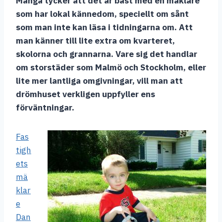
Många tycker att det är bäst med en mäklare
som har lokal kännedom, speciellt om sånt
som man inte kan läsa i tidningarna om. Att
man känner till lite extra om kvarteret,
skolorna och grannarna. Vare sig det handlar
om storstäder som Malmö och Stockholm, eller
lite mer lantliga omgivningar, vill man att
drömhuset verkligen uppfyller ens
förväntningar.
Fas
tigh
ets
mä
klar
e
Dan