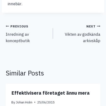
innebär.
Post
PREVIOUS
NEXT
Inredning av
Vikten av godkända
navigation
konceptbutik
arkivskåp
Similar Posts
Effektivisera företaget ännu mera
By
Johan Holm
25/06/2015