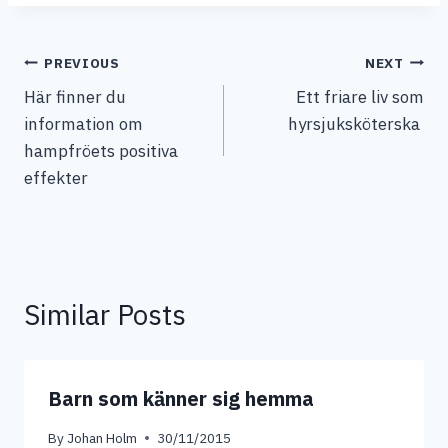
Post
PREVIOUS
NEXT
Här finner du
Ett friare liv som
navigation
information om
hyrsjuksköterska
hampfröets positiva
effekter
Similar Posts
Barn som kӓnner sig hemma
By
Johan Holm
30/11/2015